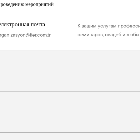
 проведению мероприятий
лектронная почта
К вашим услугам професси
семинаров, свадеб и любы
rganizasyon@fier.com.tr