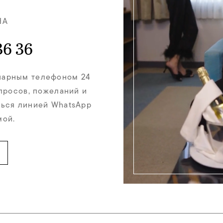
НА
36 36
нарным телефоном 24
опросов, пожеланий и
ься линией WhatsApp
мой.