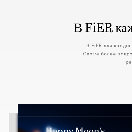
В FiER ка
В FiER для каждог
Centre более подро
ре
Happy Moon’s