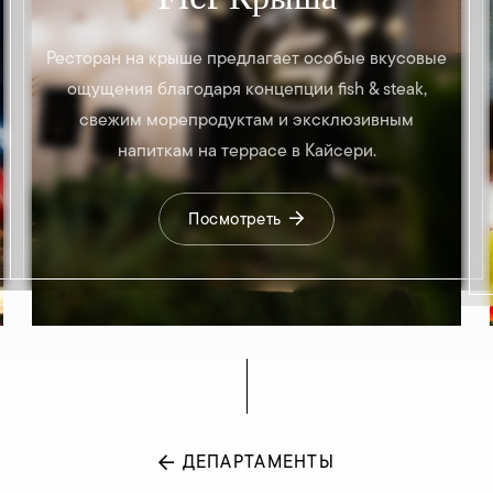
Ресторан на крыше предлагает особые вкусовые
ощущения благодаря концепции fish & steak,
свежим морепродуктам и эксклюзивным
напиткам на террасе в Кайсери.
Посмотреть
ДЕПАРТАМЕНТЫ