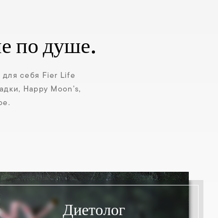
е по душе.
для себя Fier Life
адки, Happy Moon’s,
ое.
Диетолог