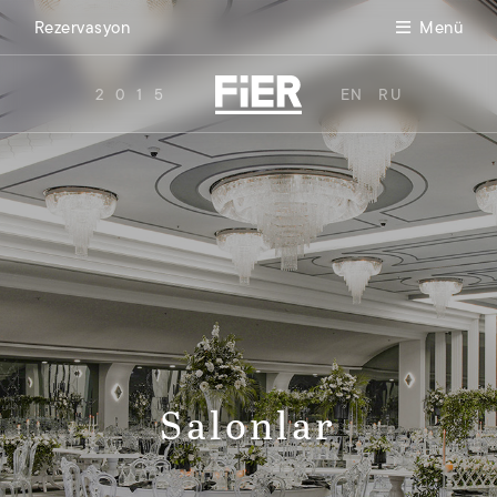
Rezervasyon
Menü
2015
EN
RU
Salonlar